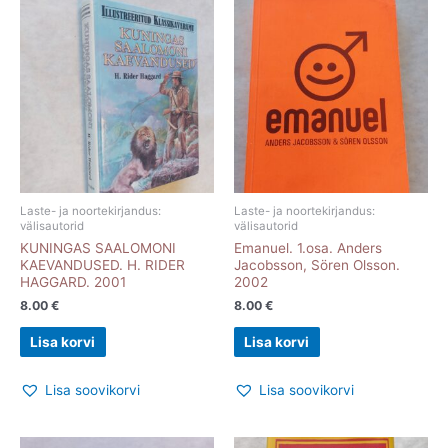
Laste- ja noortekirjandus:
Laste- ja noortekirjandus:
välisautorid
välisautorid
KUNINGAS SAALOMONI
Emanuel. 1.osa. Anders
KAEVANDUSED. H. RIDER
Jacobsson, Sören Olsson.
HAGGARD. 2001
2002
8.00
€
8.00
€
Lisa korvi
Lisa korvi
Lisa soovikorvi
Lisa soovikorvi