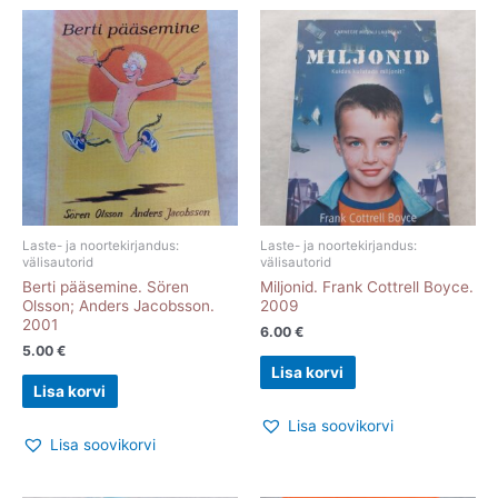
Laste- ja noortekirjandus:
Laste- ja noortekirjandus:
välisautorid
välisautorid
Berti pääsemine. Sören
Miljonid. Frank Cottrell Boyce.
Olsson; Anders Jacobsson.
2009
2001
6.00
€
5.00
€
Lisa korvi
Lisa korvi
Lisa soovikorvi
Lisa soovikorvi