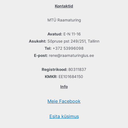
Kontaktid
MTÜ Raamaturing
Avatud:
E-N 11-16
Asukoht:
Sõpruse pst 249/251, Tallinn
Tel:
+372 53996098
E-post:
rene@raamaturinglus.ee
Registrikood:
80311837
KMKR:
EE101684150
Info
Meie Facebook
Esita küsimus