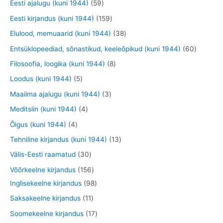
t
5
2
Eesti ajalugu (kuni 1944)
59
t
d
d
d
o
9
9
1
Eesti kirjandus (kuni 1944)
159
e
e
e
o
t
t
5
3
Elulood, memuaarid (kuni 1944)
38
t
t
t
d
o
o
9
8
6
Entsüklopeediad, sõnastikud, keeleõpikud (kuni 1944)
60
e
o
o
t
t
0
8
Filosoofia, loogika (kuni 1944)
8
t
d
d
o
o
t
t
5
Loodus (kuni 1944)
5
e
e
o
o
o
o
t
3
Maailma ajalugu (kuni 1944)
3
t
t
d
d
o
o
o
t
4
Meditsiin (kuni 1944)
4
e
e
d
d
o
o
t
4
Õigus (kuni 1944)
4
t
t
e
e
d
o
o
t
1
Tehniline kirjandus (kuni 1944)
13
t
t
e
d
o
o
3
3
Välis-Eesti raamatud
30
t
e
d
o
t
0
1
Võõrkeelne kirjandus
156
t
e
d
o
t
5
9
Inglisekeelne kirjandus
98
t
e
o
o
6
8
1
Saksakeelne kirjandus
11
t
d
o
t
t
1
1
Soomekeelne kirjandus
17
e
d
o
o