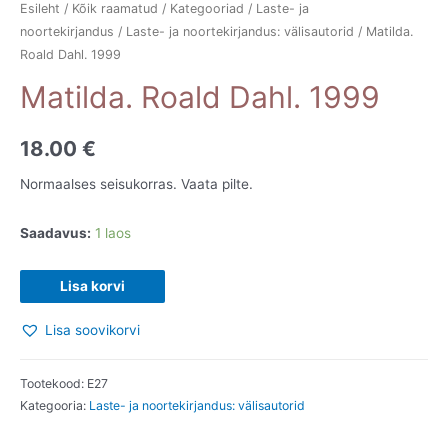
Esileht
/
Kõik raamatud
/
Kategooriad
/
Laste- ja
noortekirjandus
/
Laste- ja noortekirjandus: välisautorid
/ Matilda.
Roald Dahl. 1999
Matilda. Roald Dahl. 1999
18.00
€
Normaalses seisukorras. Vaata pilte.
Saadavus:
1 laos
Matilda.
Lisa korvi
Roald
Lisa soovikorvi
Dahl.
1999
kogus
Tootekood:
E27
Kategooria:
Laste- ja noortekirjandus: välisautorid