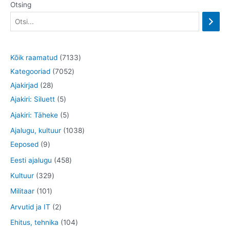
Otsing
7
Kõik raamatud
7133
7
1
Kategooriad
7052
2
0
3
Ajakirjad
28
8
5
5
3
Ajakiri: Siluett
5
t
t
2
t
5
Ajakiri: Täheke
5
o
o
t
o
t
1
Ajalugu, kultuur
1038
o
o
o
o
o
9
0
Eeposed
9
d
d
o
d
o
t
3
4
Eesti ajalugu
458
e
e
d
e
d
o
8
5
3
Kultuur
329
t
t
e
t
e
o
t
8
2
1
Militaar
101
t
t
d
o
t
9
0
2
Arvutid ja IT
2
e
o
o
t
1
t
1
Ehitus, tehnika
104
t
d
o