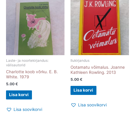
Laste- ja noortekirjandus:
Ilukirjandus
välisautorid
Ootamatu võimalus. Joanne
Charlotte koob võrku. E. B.
Kathleen Rowling. 2013
White. 1979
5.00
€
5.00
€
Lisa korvi
Lisa korvi
Lisa soovikorvi
Lisa soovikorvi