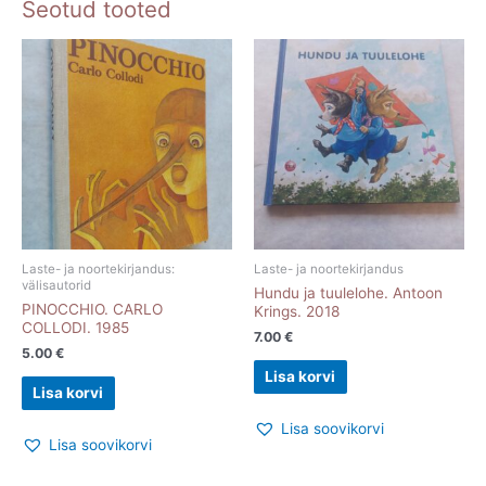
Seotud tooted
Laste- ja noortekirjandus:
Laste- ja noortekirjandus
välisautorid
Hundu ja tuulelohe. Antoon
PINOCCHIO. CARLO
Krings. 2018
COLLODI. 1985
7.00
€
5.00
€
Lisa korvi
Lisa korvi
Lisa soovikorvi
Lisa soovikorvi