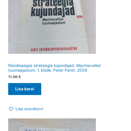
Nüüdisaegse strateegia kujundajad. Machiavellist
tuumaajastuni. 1. köide. Peter Paret. 2009
11.00
€
Lisa korvi
Lisa soovikorvi