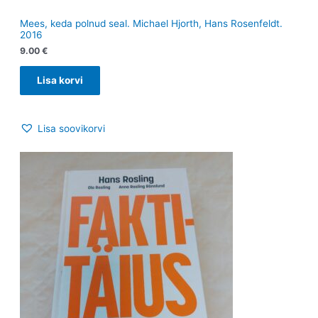
Mees, keda polnud seal. Michael Hjorth, Hans Rosenfeldt.
2016
9.00
€
Lisa korvi
Lisa soovikorvi