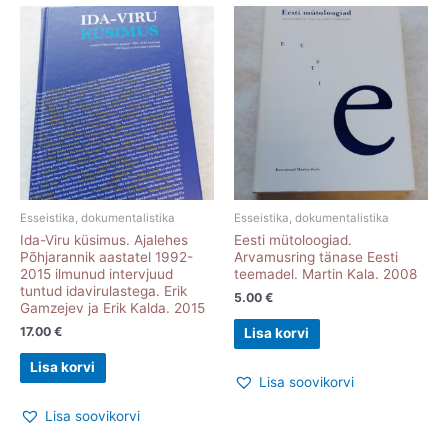
Esseistika, dokumentalistika
Esseistika, dokumentalistika
Ida-Viru küsimus. Ajalehes
Eesti mütoloogiad.
Põhjarannik aastatel 1992-
Arvamusring tänase Eesti
2015 ilmunud intervjuud
teemadel. Martin Kala. 2008
tuntud idavirulastega. Erik
5.00
€
Gamzejev ja Erik Kalda. 2015
17.00
€
Lisa korvi
Lisa korvi
Lisa soovikorvi
Lisa soovikorvi