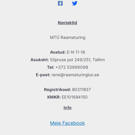
Kontaktid
MTÜ Raamaturing
Avatud:
E-N 11-16
Asukoht:
Sõpruse pst 249/251, Tallinn
Tel:
+372 53996098
E-post:
rene@raamaturinglus.ee
Registrikood:
80311837
KMKR:
EE101684150
Info
Meie Facebook