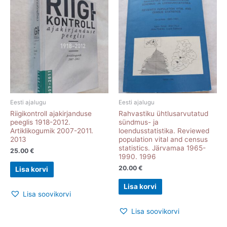
Eesti ajalugu
Eesti ajalugu
Riigikontroll ajakirjanduse
Rahvastiku ühtlusarvutatud
peeglis 1918-2012.
sündmus- ja
Artiklikogumik 2007-2011.
loendusstatistika. Reviewed
2013
population vital and census
statistics. Järvamaa 1965-
25.00
€
1990. 1996
20.00
€
Lisa korvi
Lisa korvi
Lisa soovikorvi
Lisa soovikorvi