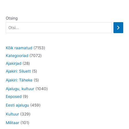
Otsing
7
Kõik raamatud
7153
7
1
Kategooriad
7072
2
0
5
Ajakirjad
28
8
5
7
3
Ajakiri: Siluett
5
t
t
2
t
5
Ajakiri: Täheke
5
o
o
t
o
t
1
Ajalugu, kultuur
1040
o
o
o
o
o
9
0
Eeposed
9
d
d
o
d
o
t
4
4
Eesti ajalugu
459
e
e
d
e
d
o
0
5
3
Kultuur
329
t
t
e
t
e
o
t
9
2
1
Militaar
101
t
t
d
o
t