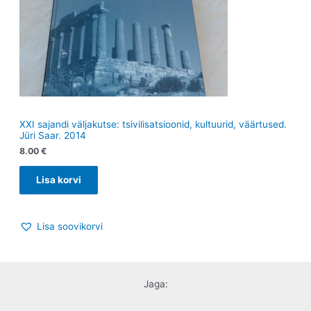
XXI sajandi väljakutse: tsivilisatsioonid, kultuurid, väärtused.
Jüri Saar. 2014
8.00
€
Lisa korvi
Lisa soovikorvi
Jaga: