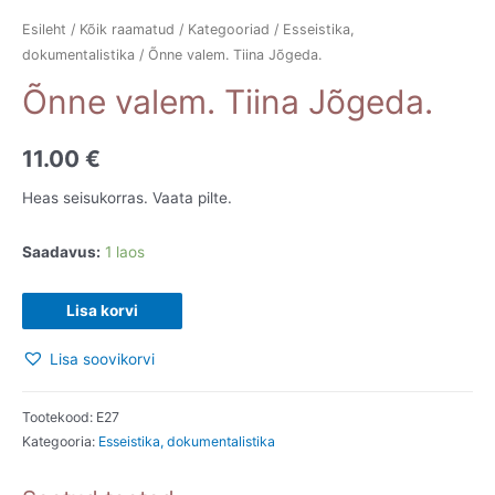
Esileht
/
Kõik raamatud
/
Kategooriad
/
Esseistika,
dokumentalistika
/ Õnne valem. Tiina Jõgeda.
Õnne valem. Tiina Jõgeda.
11.00
€
Heas seisukorras. Vaata pilte.
Saadavus:
1 laos
Õnne
Lisa korvi
valem.
Lisa soovikorvi
Tiina
Jõgeda.
kogus
Tootekood:
E27
Kategooria:
Esseistika, dokumentalistika