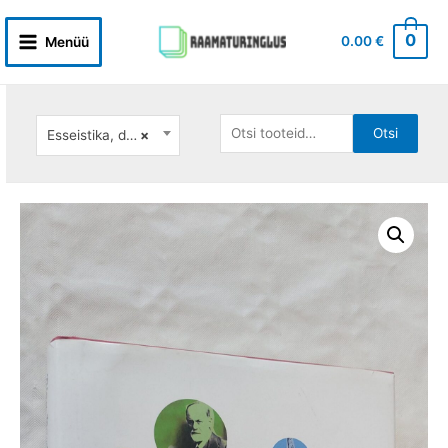
Skip
to
0
0.00
€
Menüü
Main
content
Menu
Otsi:
Otsi
Esseistika, dokumentalistika
×