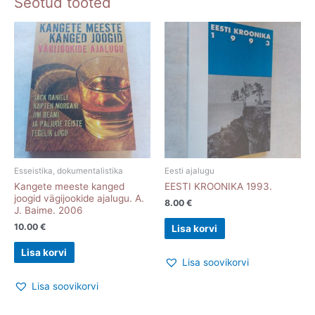
Seotud tooted
Esseistika, dokumentalistika
Eesti ajalugu
Kangete meeste kanged
EESTI KROONIKA 1993.
joogid vägijookide ajalugu. A.
8.00
€
J. Baime. 2006
10.00
€
Lisa korvi
Lisa korvi
Lisa soovikorvi
Lisa soovikorvi