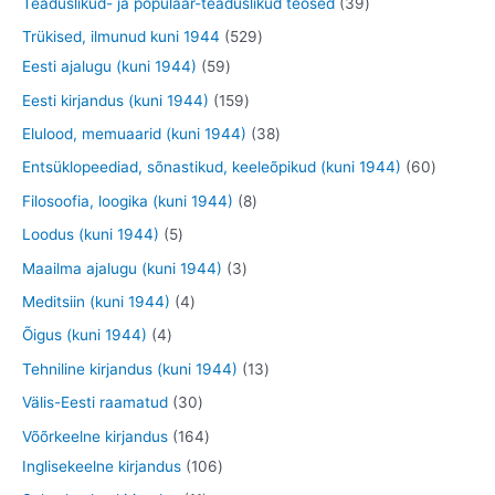
3
Teaduslikud- ja populaar-teaduslikud teosed
39
e
e
d
o
o
o
9
5
Trükised, ilmunud kuni 1944
529
t
t
e
o
o
o
t
5
2
Eesti ajalugu (kuni 1944)
59
t
d
d
d
o
9
9
1
Eesti kirjandus (kuni 1944)
159
e
e
e
o
t
t
5
3
Elulood, memuaarid (kuni 1944)
38
t
t
t
d
o
o
9
8
6
Entsüklopeediad, sõnastikud, keeleõpikud (kuni 1944)
60
e
o
o
t
t
0
8
Filosoofia, loogika (kuni 1944)
8
t
d
d
o
o
t
t
5
Loodus (kuni 1944)
5
e
e
o
o
o
o
t
3
Maailma ajalugu (kuni 1944)
3
t
t
d
d
o
o
o
t
4
Meditsiin (kuni 1944)
4
e
e
d
d
o
o
t
4
Õigus (kuni 1944)
4
t
t
e
e
d
o
o
t
1
Tehniline kirjandus (kuni 1944)
13
t
t
e
d
o
o
3
3
Välis-Eesti raamatud
30
t
e
d
o
t
0
1
Võõrkeelne kirjandus
164
t
e
d
o
t
6
1
Inglisekeelne kirjandus
106
t
e
o
o
4
0