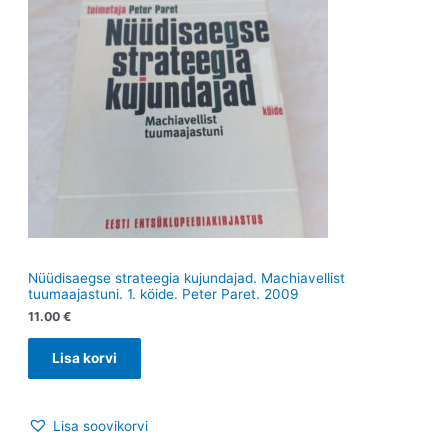
Nüüdisaegse strateegia kujundajad. Machiavellist
tuumaajastuni. 1. köide. Peter Paret. 2009
11.00
€
Lisa korvi
Lisa soovikorvi