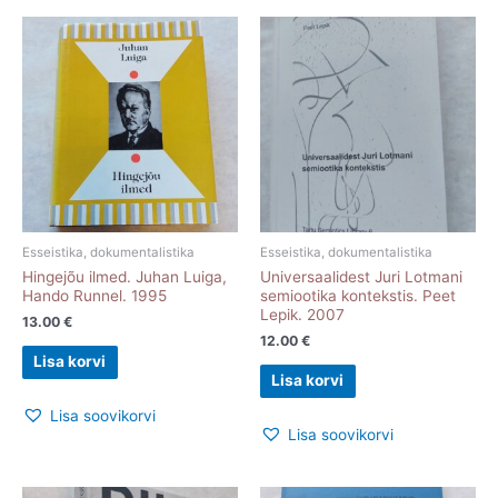
Esseistika, dokumentalistika
Esseistika, dokumentalistika
Hingejõu ilmed. Juhan Luiga,
Universaalidest Juri Lotmani
Hando Runnel. 1995
semiootika kontekstis. Peet
Lepik. 2007
13.00
€
12.00
€
Lisa korvi
Lisa korvi
Lisa soovikorvi
Lisa soovikorvi