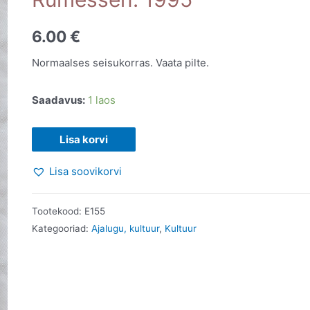
6.00
€
Normaalses seisukorras. Vaata pilte.
Saadavus:
1 laos
Rudolf
Lisa korvi
Tobias
Lisa soovikorvi
ja
tema
Oratoorium
Tootekood:
E155
Joonase
Kategooriad:
Ajalugu, kultuur
,
Kultuur
lähetamine.
Vardo
Rumessen.
1995