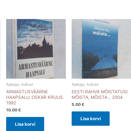
Ajalugu, kultuur
Ajalugu, kultuur
ARMASTUSVÄÄRNE
EESTI RAHVA MÕISTATUSI.
HAAPSALU. OSKAR KRUUS.
MÕISTA, MÕISTA… 2004
1992
5.00
€
10.00
€
Lisa korvi
Lisa korvi