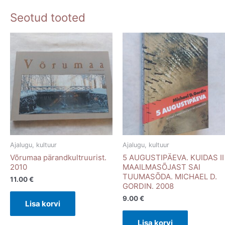
Seotud tooted
Ajalugu, kultuur
Ajalugu, kultuur
Võrumaa pärandkultruurist.
5 AUGUSTIPÄEVA. KUIDAS II
2010
MAAILMASÕJAST SAI
TUUMASÕDA. MICHAEL D.
11.00
€
GORDIN. 2008
9.00
€
Lisa korvi
Lisa korvi