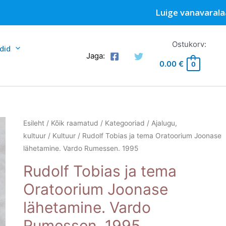
Luige vanavarala
Ostukorv:
did
Jaga:
0.00
€
0
Esileht
/
Kõik raamatud
/
Kategooriad
/
Ajalugu,
kultuur
/
Kultuur
/ Rudolf Tobias ja tema Oratoorium Joonase
lähetamine. Vardo Rumessen. 1995
Rudolf Tobias ja tema
Oratoorium Joonase
lähetamine. Vardo
Rumessen. 1995