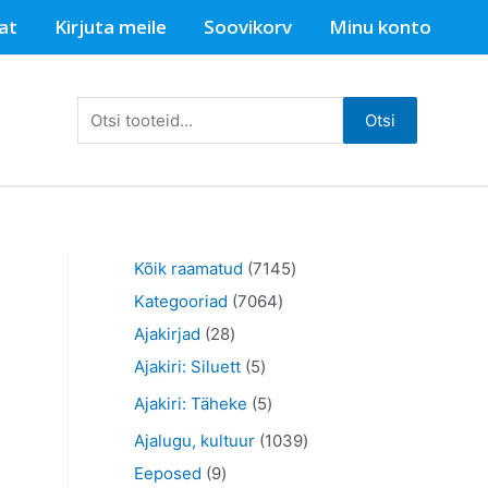
at
Kirjuta meile
Soovikorv
Minu konto
Otsi:
Otsi
7
Kõik raamatud
7145
7
1
Kategooriad
7064
2
0
4
Ajakirjad
28
8
5
6
5
Ajakiri: Siluett
5
t
t
4
t
5
Ajakiri: Täheke
5
o
o
t
o
t
1
Ajalugu, kultuur
1039
o
o
o
o
o
9
0
Eeposed
9