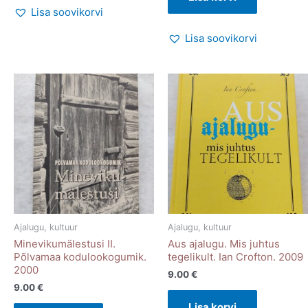
Lisa soovikorvi
Lisa soovikorvi
Ajalugu, kultuur
Ajalugu, kultuur
Minevikumälestusi II.
Aus ajalugu. Mis juhtus
Põlvamaa kodulookogumik.
tegelikult. Ian Crofton. 2009
2000
9.00
€
9.00
€
Lisa korvi