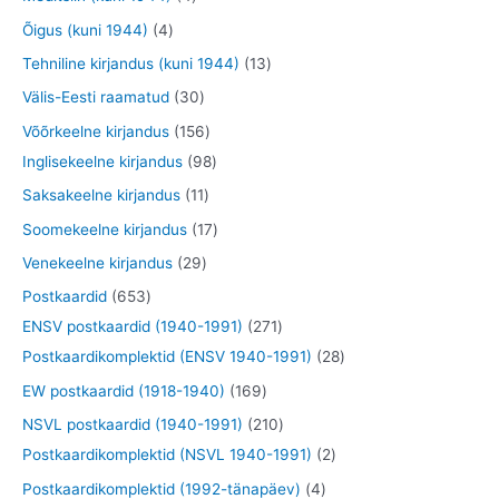
e
e
d
d
o
o
t
4
Õigus (kuni 1944)
4
t
t
e
e
d
o
o
t
1
Tehniline kirjandus (kuni 1944)
13
t
t
e
d
o
o
3
3
Välis-Eesti raamatud
30
t
e
d
o
t
0
1
Võõrkeelne kirjandus
156
t
e
d
o
t
5
9
Inglisekeelne kirjandus
98
t
e
o
o
6
8
1
Saksakeelne kirjandus
11
t
d
o
t
t
1
1
Soomekeelne kirjandus
17
e
d
o
o
t
7
2
Venekeelne kirjandus
29
t
e
o
o
o
t
9
6
Postkaardid
653
t
d
d
o
o
t
5
2
ENSV postkaardid (1940-1991)
271
e
e
d
o
o
3
7
2
Postkaardikomplektid (ENSV 1940-1991)
28
t
t
e
d
o
t
1
8
1
EW postkaardid (1918-1940)
169
t
e
d
o
t
t
6
2
NSVL postkaardid (1940-1991)
210
t
e
o
o
o
9
1
2
Postkaardikomplektid (NSVL 1940-1991)
2
t
d
o
o
t
0
t
4
Postkaardikomplektid (1992-tänapäev)
4