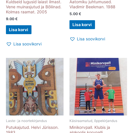
Kuldseid lugusid laiast ilmast.
Aatomiku juhtumused.
Vene muinasjutud ja Bõliinad.
Vladimir Beekman. 1988
Kolmas raamat. 2005
5.00
€
9.00
€
Lisa korvi
Lisa korvi
Lisa soovikorvi
Lisa soovikorvi
Laste- ja noortekirjandus
Käsiraamatud, õppekirjandus
Putukajutud. Helvi Jürisson.
Minikorvpall. Klubis ja
1983
algkoolis korvpalli