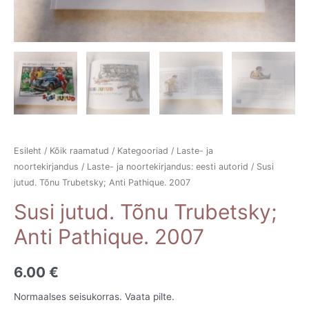
Esileht
/
Kõik raamatud
/
Kategooriad
/
Laste- ja
noortekirjandus
/
Laste- ja noortekirjandus: eesti autorid
/ Susi
jutud. Tõnu Trubetsky; Anti Pathique. 2007
Susi jutud. Tõnu Trubetsky;
Anti Pathique. 2007
6.00
€
Normaalses seisukorras. Vaata pilte.