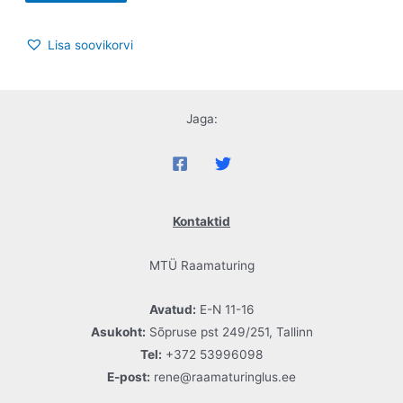
Lisa soovikorvi
Jaga:
Kontaktid
MTÜ Raamaturing
Avatud:
E-N 11-16
Asukoht:
Sõpruse pst 249/251, Tallinn
Tel:
+372 53996098
E-post:
rene@raamaturinglus.ee