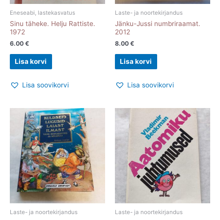
Eneseabi, lastekasvatus
Laste- ja noortekirjandus
Sinu täheke. Helju Rattiste.
Jänku-Jussi numbriraamat.
1972
2012
6.00
€
8.00
€
Lisa korvi
Lisa korvi
Lisa soovikorvi
Lisa soovikorvi
Laste- ja noortekirjandus
Laste- ja noortekirjandus