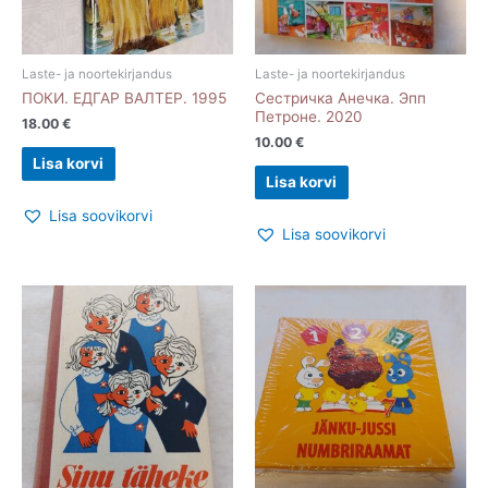
Laste- ja noortekirjandus
Laste- ja noortekirjandus
ПОКИ. ЕДГАР ВАЛТЕР. 1995
Сестричка Анечка. Эпп
Петроне. 2020
18.00
€
10.00
€
Lisa korvi
Lisa korvi
Lisa soovikorvi
Lisa soovikorvi