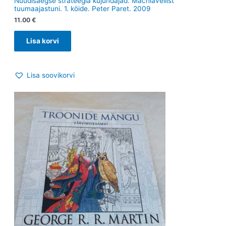
Nüüdisaegse strateegia kujundajad. Machiavellist
tuumaajastuni. 1. köide. Peter Paret. 2009
11.00
€
Lisa korvi
Lisa soovikorvi