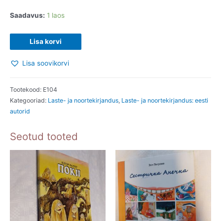
Saadavus:
1 laos
Susi
Lisa korvi
jutud.
Lisa soovikorvi
Tõnu
Trubetsky;
Anti
Tootekood:
E104
Kategooriad:
Laste- ja noortekirjandus
,
Laste- ja noortekirjandus: eesti
Pathique.
autorid
2007
kogus
Seotud tooted