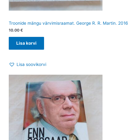
Troonide mängu värvimisraamat. George R. R. Martin. 2016
10.00
€
Lisa korvi
Lisa soovikorvi