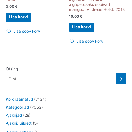
algõpetuseks sobivad
5.00
€
mängud. Andreas Holst. 2018
10.00
€
Lisa korvi
Lisa korvi
Lisa soovikorvi
Lisa soovikorvi
Otsing
7
Kõik raamatud
7134
7
1
Kategooriad
7053
2
0
3
Ajakirjad
28
8
5
5
4
Ajakiri: Siluett
5
t
t
3
t
5