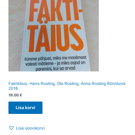
Faktitäius. Hans Rosling, Ola Rosling, Anna Rosling Rönnlund.
2018
19.00
€
Lisa korvi
Lisa soovikorvi