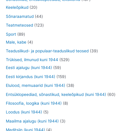
t
e
d
d
o
t
2
8
Keeleõpikud
20
t
e
e
o
o
0
7
4
Sõnaraamatud
44
t
t
d
o
t
t
4
1
Teatmeteosed
123
e
d
o
o
t
2
8
Sport
89
t
e
o
o
o
3
9
4
Male, kabe
4
t
d
d
o
t
t
t
3
Teaduslikud- ja populaar-teaduslikud teosed
39
e
e
d
o
o
o
9
5
Trükised, ilmunud kuni 1944
529
t
t
e
o
o
o
t
5
2
Eesti ajalugu (kuni 1944)
59
t
d
d
d
o
9
9
1
Eesti kirjandus (kuni 1944)
159
e
e
e
o
t
t
5
3
Elulood, memuaarid (kuni 1944)
38
t
t
t
d
o
o
9
8
6
Entsüklopeediad, sõnastikud, keeleõpikud (kuni 1944)
60
e
o
o
t
t
0
8
Filosoofia, loogika (kuni 1944)
8
t
d
d
o
o
t
t
5
Loodus (kuni 1944)
5
e
e
o
o
o
o
t
3
Maailma ajalugu (kuni 1944)
3
t
t
d
d
o
o
o
t
4
Meditsiin (kuni 1944)
4