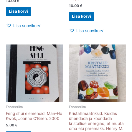
13.00
€
16.00
€
Lisa korvi
Lisa korvi
Lisa soovikorvi
Lisa soovikorvi
Esoteerika
Esoteerika
Feng shui elemendid. Man-Ho
Kristallimaatriksid. Kuidas
Kwok, Joanne O’Brien. 2000
ühendada ja koondada
kristallide energiad, et muuta
5.00
€
oma elu paremaks. Henry M.