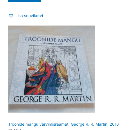
Lisa soovikorvi
Troonide mängu värvimisraamat. George R. R. Martin. 2016