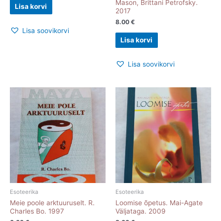
Mason, Brittani Petrofsky.
Lisa korvi
2017
8.00
€
Lisa soovikorvi
Lisa korvi
Lisa soovikorvi
Esoteerika
Esoteerika
Meie poole arktuuruselt. R.
Loomise õpetus. Mai-Agate
Charles Bo. 1997
Väljataga. 2009