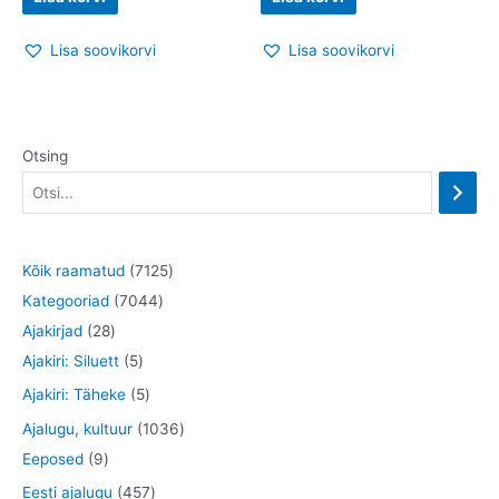
Lisa soovikorvi
Lisa soovikorvi
Otsing
7
Kõik raamatud
7125
7
1
Kategooriad
7044
2
0
2
Ajakirjad
28
8
5
4
5
Ajakiri: Siluett
5
t
t
4
t
5
Ajakiri: Täheke
5
o
o
t
o
t
1
Ajalugu, kultuur
1036
o
o
o
o
o
9
0
Eeposed
9
d
d
o
d
o
t
3
4
Eesti ajalugu
457