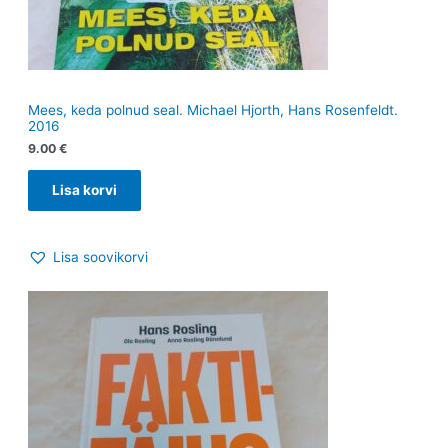
Mees, keda polnud seal. Michael Hjorth, Hans Rosenfeldt.
2016
9.00
€
Lisa korvi
Lisa soovikorvi