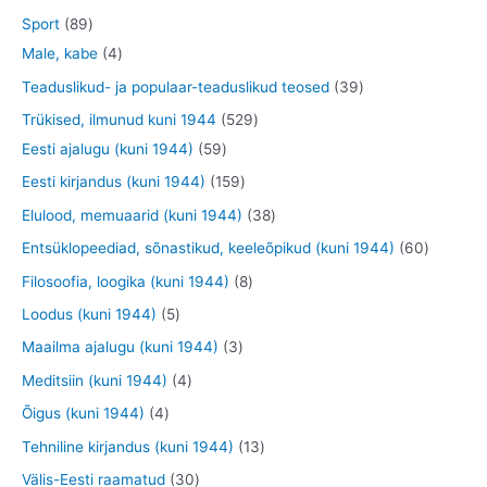
e
d
o
o
t
2
8
Sport
89
t
e
o
o
o
3
9
4
Male, kabe
4
t
d
d
o
t
t
t
3
Teaduslikud- ja populaar-teaduslikud teosed
39
e
e
d
o
o
o
9
5
Trükised, ilmunud kuni 1944
529
t
t
e
o
o
o
t
5
2
Eesti ajalugu (kuni 1944)
59
t
d
d
d
o
9
9
1
Eesti kirjandus (kuni 1944)
159
e
e
e
o
t
t
5
3
Elulood, memuaarid (kuni 1944)
38
t
t
t
d
o
o
9
8
6
Entsüklopeediad, sõnastikud, keeleõpikud (kuni 1944)
60
e
o
o
t
t
0
8
Filosoofia, loogika (kuni 1944)
8
t
d
d
o
o
t
t
5
Loodus (kuni 1944)
5
e
e
o
o
o
o
t
3
Maailma ajalugu (kuni 1944)
3
t
t
d
d
o
o
o
t
4
Meditsiin (kuni 1944)
4
e
e
d
d
o
o
t
4
Õigus (kuni 1944)
4
t
t
e
e
d
o
o
t
1
Tehniline kirjandus (kuni 1944)
13
t
t
e
d
o
o
3
3
Välis-Eesti raamatud
30