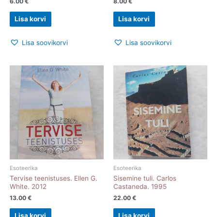
6.00
€
8.00
€
Lisa korvi
Lisa korvi
Lisa soovikorvi
Lisa soovikorvi
Esoteerika
Esoteerika
Tervise teenistuses. Ellen G.
Sisemine tuli. Carlos
White. 2012
Castaneda. 1995
13.00
€
22.00
€
Lisa korvi
Lisa korvi