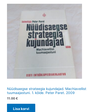
d
t
e
t
e
t
t
Nüüdisaegse strateegia kujundajad. Machiavellist
tuumaajastuni. 1. köide. Peter Paret. 2009
11.00
€
Lisa korvi