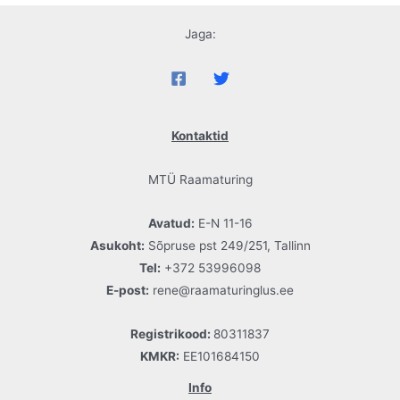
Jaga:
Kontaktid
MTÜ Raamaturing
Avatud:
E-N 11-16
Asukoht:
Sõpruse pst 249/251, Tallinn
Tel:
+372 53996098
E-post:
rene@raamaturinglus.ee
Registrikood:
80311837
KMKR:
EE101684150
Info