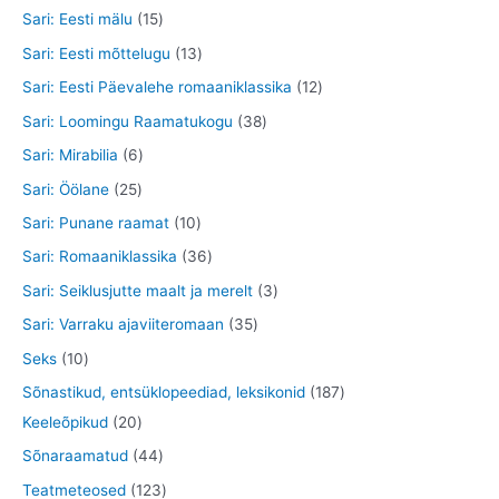
e
d
o
t
4
8
1
Sari: Eesti mälu
15
t
e
d
o
t
t
5
1
Sari: Eesti mõttelugu
13
t
e
o
o
o
t
3
1
Sari: Eesti Päevalehe romaaniklassika
12
t
d
o
o
o
t
2
3
Sari: Loomingu Raamatukogu
38
e
d
d
o
o
t
8
6
Sari: Mirabilia
6
t
e
e
d
o
o
t
t
2
Sari: Öölane
25
t
t
e
d
o
o
o
5
1
Sari: Punane raamat
10
t
e
d
o
o
t
0
3
Sari: Romaaniklassika
36
t
e
d
d
o
t
6
3
Sari: Seiklusjutte maalt ja merelt
3
t
e
e
o
o
t
t
3
Sari: Varraku ajaviiteromaan
35
t
t
d
o
o
o
5
1
Seks
10
e
d
o
o
t
0
1
Sõnastikud, entsüklopeediad, leksikonid
187
t
e
d
d
o
t
2
8
Keeleõpikud
20
t
e
e
o
o
0
7
4
Sõnaraamatud
44
t
t
d
o
t
t
4
1
Teatmeteosed
123