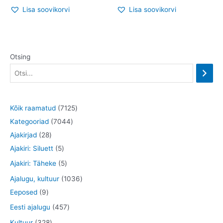
Lisa soovikorvi
Lisa soovikorvi
Otsing
7
Kõik raamatud
7125
7
1
Kategooriad
7044
2
0
2
Ajakirjad
28
8
5
4
5
Ajakiri: Siluett
5
t
t
4
t
5
Ajakiri: Täheke
5
o
o
t
o
t
1
Ajalugu, kultuur
1036
o
o
o
o
o
9
0
Eeposed
9
d
d
o
d
o
t
3
4
Eesti ajalugu
457
e
e
d
e
d
o
6
5
3
Kultuur
328