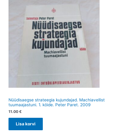
e
t
e
t
t
Nüüdisaegse strateegia kujundajad. Machiavellist
tuumaajastuni. 1. köide. Peter Paret. 2009
11.00
€
Lisa korvi