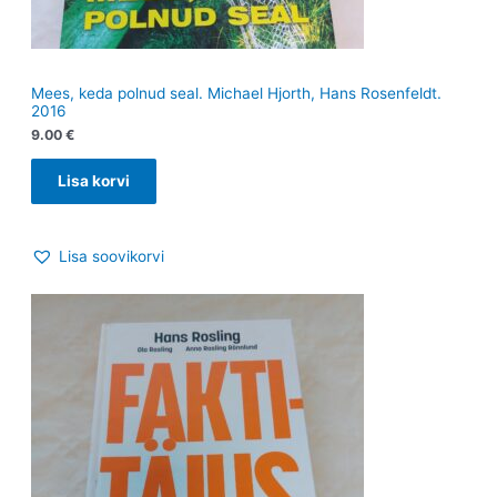
Mees, keda polnud seal. Michael Hjorth, Hans Rosenfeldt.
2016
9.00
€
Lisa korvi
Lisa soovikorvi