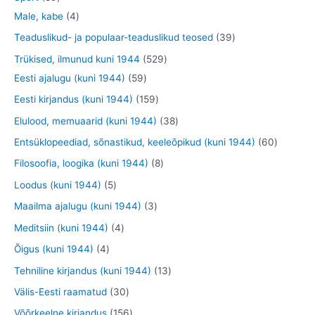
t
e
o
o
o
3
9
4
Male, kabe
4
t
d
d
o
t
t
t
3
Teaduslikud- ja populaar-teaduslikud teosed
39
e
e
d
o
o
o
9
5
Trükised, ilmunud kuni 1944
529
t
t
e
o
o
o
t
5
2
Eesti ajalugu (kuni 1944)
59
t
d
d
d
o
9
9
1
Eesti kirjandus (kuni 1944)
159
e
e
e
o
t
t
5
3
Elulood, memuaarid (kuni 1944)
38
t
t
t
d
o
o
9
8
6
Entsüklopeediad, sõnastikud, keeleõpikud (kuni 1944)
60
e
o
o
t
t
0
8
Filosoofia, loogika (kuni 1944)
8
t
d
d
o
o
t
t
5
Loodus (kuni 1944)
5
e
e
o
o
o
o
t
3
Maailma ajalugu (kuni 1944)
3
t
t
d
d
o
o
o
t
4
Meditsiin (kuni 1944)
4
e
e
d
d
o
o
t
4
Õigus (kuni 1944)
4
t
t
e
e
d
o
o
t
1
Tehniline kirjandus (kuni 1944)
13
t
t
e
d
o
o
3
3
Välis-Eesti raamatud
30
t
e
d
o
t
0
1
Võõrkeelne kirjandus
156