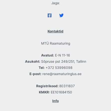
Jaga:
Kontaktid
MTÜ Raamaturing
Avatud:
E-N 11-16
Asukoht:
Sõpruse pst 249/251, Tallinn
Tel:
+372 53996098
E-post:
rene@raamaturinglus.ee
Registrikood:
80311837
KMKR:
EE101684150
Info