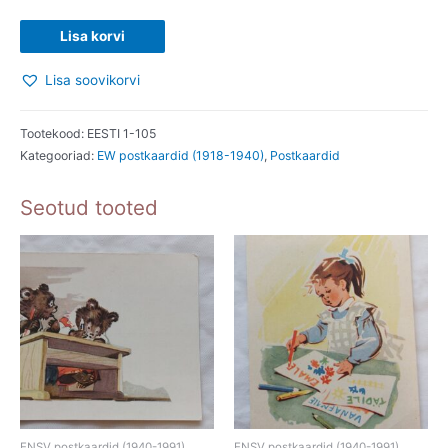
EV
Lisa korvi
AEGNE
Lisa soovikorvi
POSTKAART.
HAAPSALU.
kogus
Tootekood:
EESTI 1-105
Kategooriad:
EW postkaardid (1918-1940)
,
Postkaardid
Seotud tooted
ENSV postkaardid (1940-1991)
ENSV postkaardid (1940-1991)