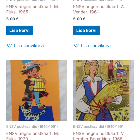
ENSV aegne postkaart. M.
ENSV aegne postkaart. A.
Fuks. 1965
Vender. 1961
5.00
€
5.00
€
Lisa korvi
Lisa korvi
Lisa soovikorvi
Lisa soovikorvi
ENSV postkaardid (1940-1991)
ENSV postkaardid (1940-1991)
ENSV aegne postkaart. M.
ENSV aegne postkaart. V.
Fuks. 1970
Lember-Bogatkina. 1965