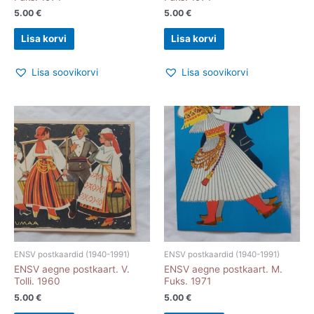
5.00
€
5.00
€
Lisa korvi
Lisa korvi
Lisa soovikorvi
Lisa soovikorvi
ENSV postkaardid (1940-1991)
ENSV postkaardid (1940-1991)
ENSV aegne postkaart. V.
ENSV aegne postkaart. M.
Tolli. 1960
Fuks. 1971
5.00
€
5.00
€