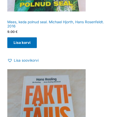
Mees, keda polnud seal. Michael Hjorth, Hans Rosenfeldt.
2016
9.00
€
Lisa korvi
Lisa soovikorvi