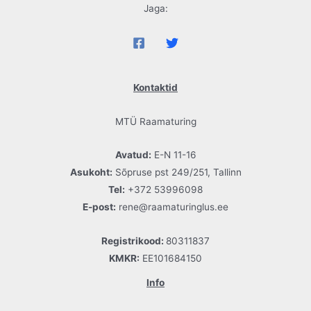
Jaga:
Kontaktid
MTÜ Raamaturing
Avatud:
E-N 11-16
Asukoht:
Sõpruse pst 249/251, Tallinn
Tel:
+372 53996098
E-post:
rene@raamaturinglus.ee
Registrikood:
80311837
KMKR:
EE101684150
Info