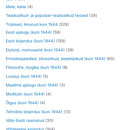
t
e
o
o
o
3
9
4
Male, kabe
4
t
d
d
o
t
t
t
3
Teaduslikud- ja populaar-teaduslikud teosed
39
e
e
d
o
o
o
9
5
Trükised, ilmunud kuni 1944
529
t
t
e
o
o
o
t
5
2
Eesti ajalugu (kuni 1944)
59
t
d
d
d
o
9
9
1
Eesti kirjandus (kuni 1944)
159
e
e
e
o
t
t
5
3
Elulood, memuaarid (kuni 1944)
38
t
t
t
d
o
o
9
8
6
Entsüklopeediad, sõnastikud, keeleõpikud (kuni 1944)
60
e
o
o
t
t
0
8
Filosoofia, loogika (kuni 1944)
8
t
d
d
o
o
t
t
5
Loodus (kuni 1944)
5
e
e
o
o
o
o
t
3
Maailma ajalugu (kuni 1944)
3
t
t
d
d
o
o
o
t
4
Meditsiin (kuni 1944)
4
e
e
d
d
o
o
t
4
Õigus (kuni 1944)
4
t
t
e
e
d
o
o
t
1
Tehniline kirjandus (kuni 1944)
13
t
t
e
d
o
o
3
3
Välis-Eesti raamatud
30
t
e
d
o
t
0
1
Võõrkeelne kirjandus
164