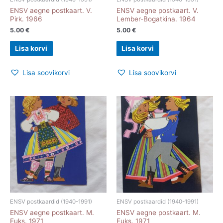
ENSV aegne postkaart. V.
ENSV aegne postkaart. V.
Pirk. 1966
Lember-Bogatkina. 1964
5.00
€
5.00
€
Lisa korvi
Lisa korvi
Lisa soovikorvi
Lisa soovikorvi
ENSV postkaardid (1940-1991)
ENSV postkaardid (1940-1991)
ENSV aegne postkaart. M.
ENSV aegne postkaart. M.
Fuks. 1971
Fuks. 1971