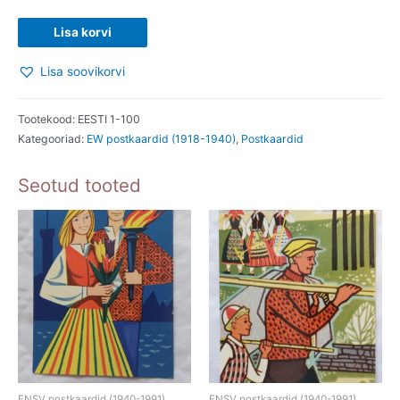
EV
Lisa korvi
AEGNE
Lisa soovikorvi
POSTKAART.
TALLINN.
kogus
Tootekood:
EESTI 1-100
Kategooriad:
EW postkaardid (1918-1940)
,
Postkaardid
Seotud tooted
ENSV postkaardid (1940-1991)
ENSV postkaardid (1940-1991)