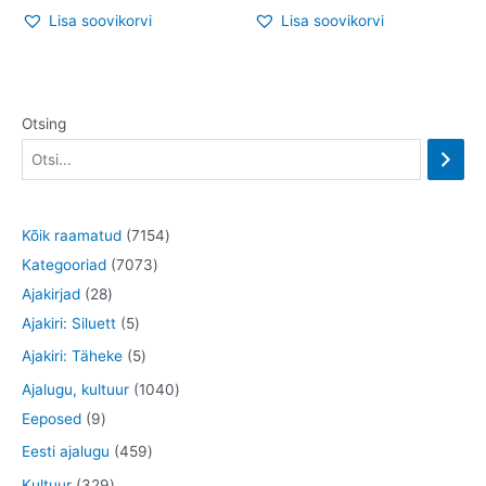
Lisa soovikorvi
Lisa soovikorvi
Otsing
7
Kõik raamatud
7154
7
1
Kategooriad
7073
2
0
5
Ajakirjad
28
8
5
7
4
Ajakiri: Siluett
5
t
t
3
t
5
Ajakiri: Täheke
5
o
o
t
o
t
1
Ajalugu, kultuur
1040
o
o
o
o
o
9
0
Eeposed
9
d
d
o
d
o
t
4
4
Eesti ajalugu
459
e
e
d
e
d
o
0
5
3
Kultuur
329