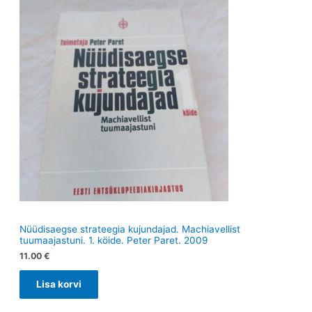
e
t
e
t
t
Nüüdisaegse strateegia kujundajad. Machiavellist
tuumaajastuni. 1. köide. Peter Paret. 2009
11.00
€
Lisa korvi